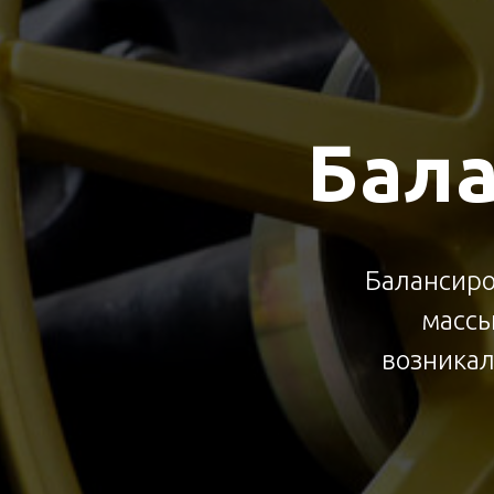
Бала
Балансиро
массы
возникал