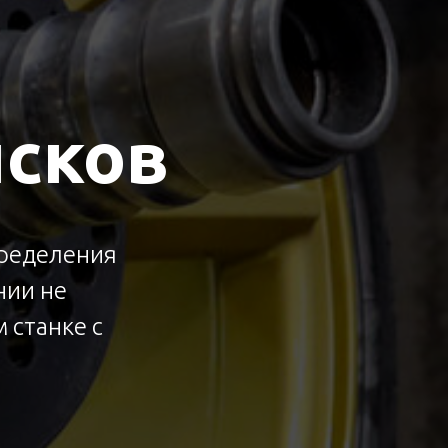
исков
пределения
нии не
 станке с