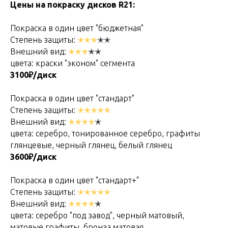
Цены на покраску дисков R21:
Покраска в один цвет "бюджетная"
Степень защиты:
✭✭✭
✭✭
Внешний вид:
✭✭✭
✭✭
цвета: краски "эконом" сегмента
3100₽/диск
Покраска в один цвет "стандарт"
Степень защиты:
✭✭✭✭✭
Внешний вид:
✭✭✭✭
✭
цвета: серебро, тонированное серебро, графиты
глянцевые, черный глянец, белый глянец
3600₽/диск
Покраска в один цвет "стандарт+"
Степень защиты:
✭✭✭✭✭
Внешний вид:
✭✭✭✭
✭
цвета: серебро "под завод", черный матовый,
матовые графиты, бронза матовая