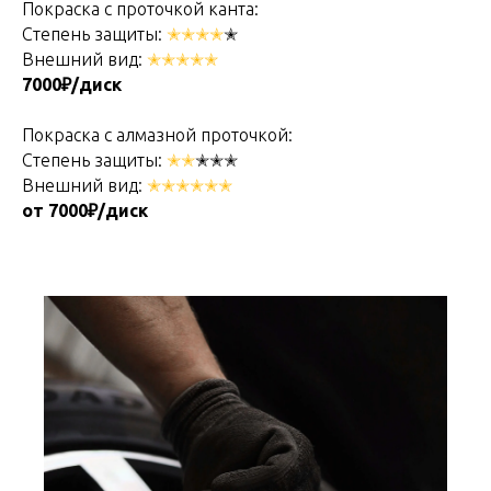
Покраска с проточкой канта:
Степень защиты:
✭✭✭✭
✭
Внешний вид:
✭✭✭✭✭
7000₽/диск
Покраска с алмазной проточкой:
Степень защиты:
✭✭
✭✭✭
Внешний вид:
✭✭✭✭✭✭
от 7000₽/диск