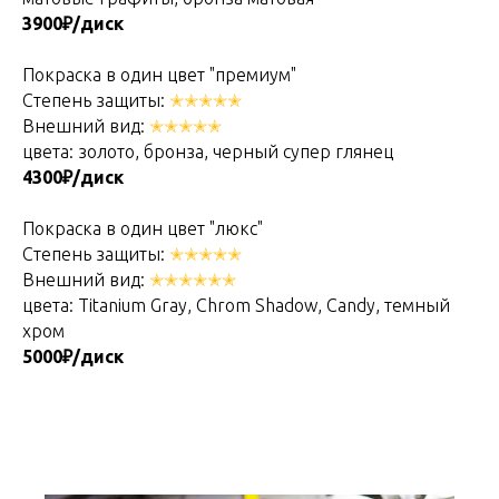
3900₽/диск
Покраска в один цвет "премиум"
Степень защиты:
✭✭✭✭✭
Внешний вид:
✭✭✭✭✭
цвета: золото, бронза, черный супер глянец
4300₽/диск
Покраска в один цвет "люкс"
Степень защиты:
✭✭✭✭✭
Внешний вид:
✭✭✭✭✭✭
цвета: Titanium Gray, Chrom Shadow, Candy, темный
хром
5000₽/диск